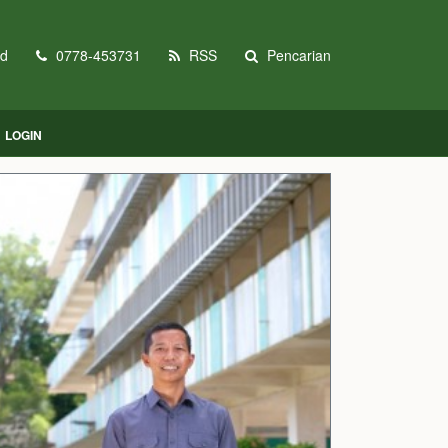
id
0778-453731
RSS
Pencarian
LOGIN