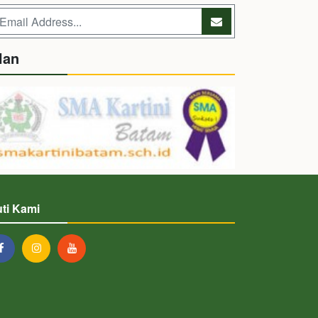
lan
uti Kami