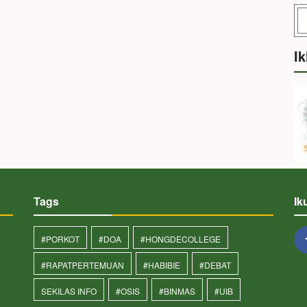
Ik
Tags
Ik
#PORKOT
#DOA
#HONGDECOLLEGE
#RAPATPERTEMUAN
#HABIBIE
#DEBAT
SEKILAS INFO
#OSIS
#BINMAS
#UIB