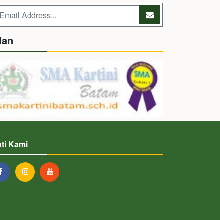
lan
uti Kami