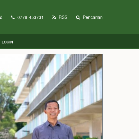
id
0778-453731
RSS
Pencarian
LOGIN