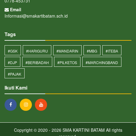
0778-453731
Email
Informasi@smakartibatam.sch.id
Tags
#GSK
#HARIGURU
#MANDARIN
#MBG
#ITEBA
#DJP
#BERIBADAH
#PILKETOS
#MARCHINGBAND
#PAJAK
Ikuti Kami
Copyright © 2020 - 2026
SMA KARTINI BATAM
All rights