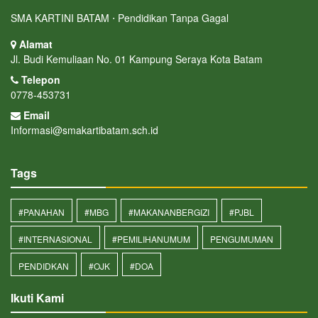
SMA KARTINI BATAM ⋅ Pendidikan Tanpa Gagal
Alamat
Jl. Budi Kemuliaan No. 01 Kampung Seraya Kota Batam
Telepon
0778-453731
Email
Informasi@smakartibatam.sch.id
Tags
#PANAHAN
#MBG
#MAKANANBERGIZI
#PJBL
#INTERNASIONAL
#PEMILIHANUMUM
PENGUMUMAN
PENDIDKAN
#OJK
#DOA
Ikuti Kami