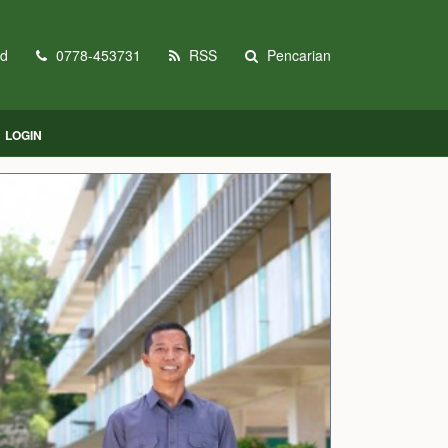
id
0778-453731
RSS
Pencarian
LOGIN